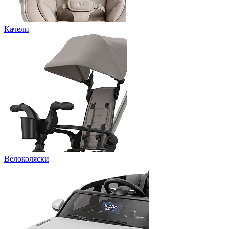
Качели
Велоколяски