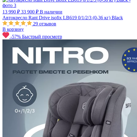
13 990 ₽
33 900 ₽
В наличии
Автокресло Rant Drive isofix LB619 0/1/2/3 (0-36 кг) Black
29
отзывов
В корзину
-57%
Быстрый просмотр