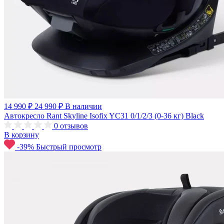
14 990 ₽
24 990 ₽
В наличии
Автокресло Rant Skyline Isofix YC31 0/1/2/3 (0-36 кг) Black
0
отзывов
В корзину
-39%
Быстрый просмотр