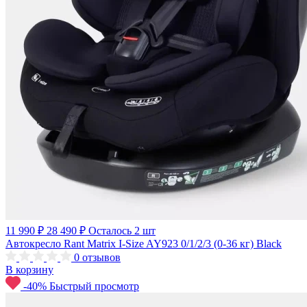
11 990 ₽
28 490 ₽
Осталось 2 шт
Автокресло Rant Matrix I-Size AY923 0/1/2/3 (0-36 кг) Black
0
отзывов
В корзину
-40%
Быстрый просмотр