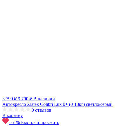
3 790 ₽
9 790 ₽
В наличии
Автокресло Zlatek Colibri Lux 0+ (0-13кг) светло/серый
0
отзывов
В корзину
-61%
Быстрый просмотр