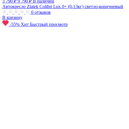
3 790 ₽
9 790 ₽
В наличии
Автокресло Zlatek Colibri Lux 0+ (0-13кг) светло-коричневый
0
отзывов
В корзину
-55%
Хит
Быстрый просмотр