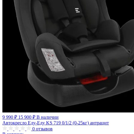
9 990 ₽
15 900 ₽
В наличии
Автокресло Еду-Еду KS 719 0/1/2 (0-25кг) антрацит
0
отзывов