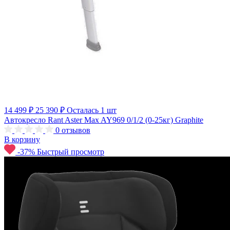
14 499 ₽
25 390 ₽
Осталась 1 шт
Автокресло Rant Aster Max AY969 0/1/2 (0-25кг) Graphite
0
отзывов
В корзину
-37%
Быстрый просмотр