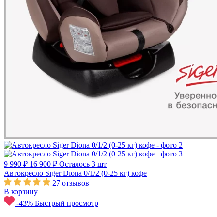
9 990 ₽
16 900 ₽
Осталось 3 шт
Автокресло Siger Diona 0/1/2 (0-25 кг) кофе
27
отзывов
В корзину
-43%
Быстрый просмотр