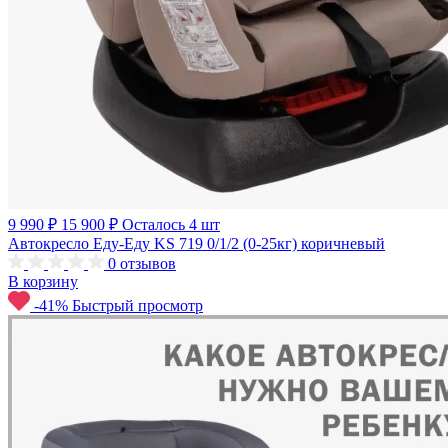
9 990 ₽
15 900 ₽
Осталось 4 шт
Автокресло Еду-Еду KS 719 0/1/2 (0-25кг) коричневый
0
отзывов
В корзину
-41%
Быстрый просмотр