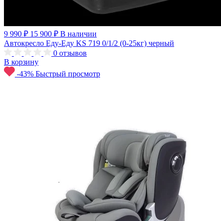
9 990 ₽
15 900 ₽
В наличии
Автокресло Еду-Еду KS 719 0/1/2 (0-25кг) черный
0
отзывов
В корзину
-43%
Быстрый просмотр