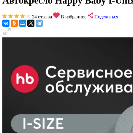
Автокресло Happy Baby I-Unix 
24
отзыва
В избранное
Поделиться