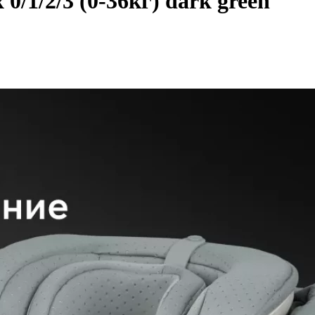
0/1/2/3 (0-36кг) dark green