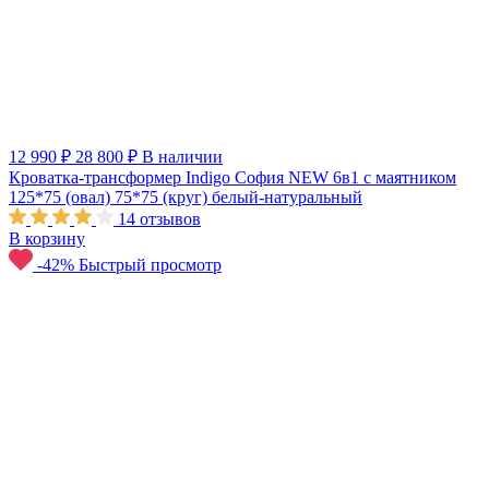
12 990 ₽
28 800 ₽
В наличии
Кроватка-трансформер Indigo София NEW 6в1 с маятником
125*75 (овал) 75*75 (круг) белый-натуральный
14
отзывов
В корзину
-42%
Быстрый просмотр