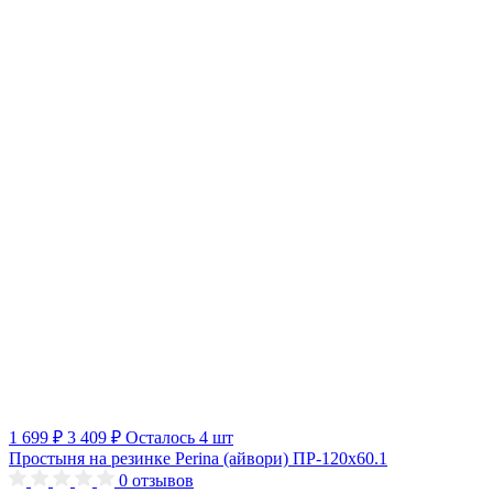
1 699 ₽
3 409 ₽
Осталось 4 шт
Простыня на резинке Perina (айвори) ПР-120х60.1
0
отзывов