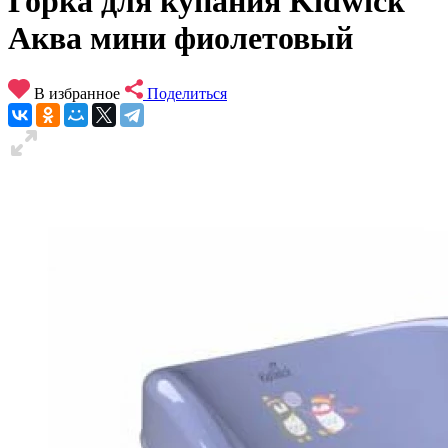
Горка для купания Kidwick
Аква мини фиолетовый
В избранное
Поделиться