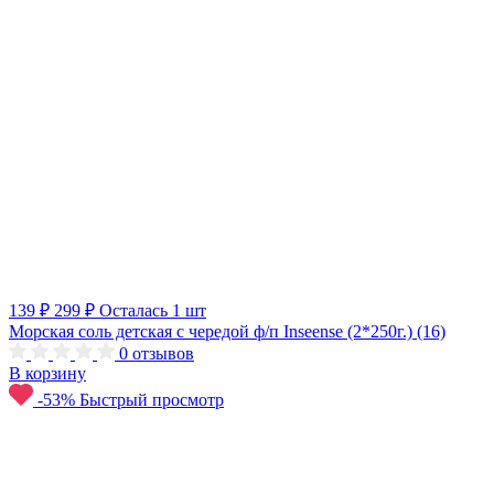
139 ₽
299 ₽
Осталась 1 шт
Морская соль детская с чередой ф/п Inseense (2*250г.) (16)
0
отзывов
В корзину
-53%
Быстрый просмотр