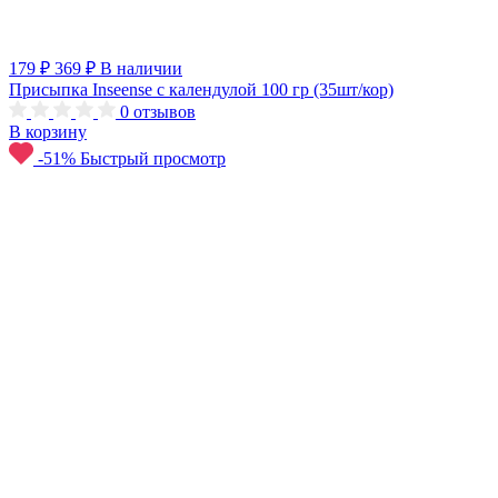
179 ₽
369 ₽
В наличии
Присыпка Inseense с календулой 100 гр (35шт/кор)
0
отзывов
В корзину
-51%
Быстрый просмотр