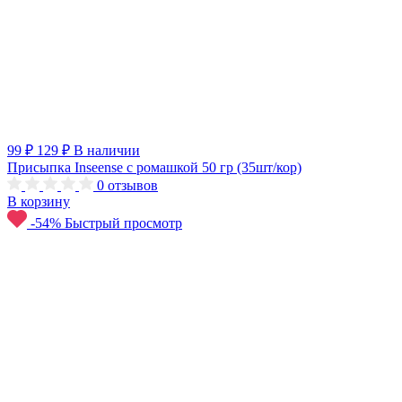
99 ₽
129 ₽
В наличии
Присыпка Inseense с ромашкой 50 гр (35шт/кор)
0
отзывов
В корзину
-54%
Быстрый просмотр