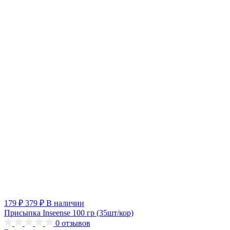
179 ₽
379 ₽
В наличии
Присыпка Inseense 100 гр (35шт/кор)
0
отзывов