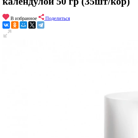
календулой 50 гр (35шт/кор)
В избранное
Поделиться