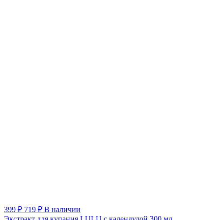
399 ₽
719 ₽
В наличии
Экстракт для купания LULU с календулой 300 мл