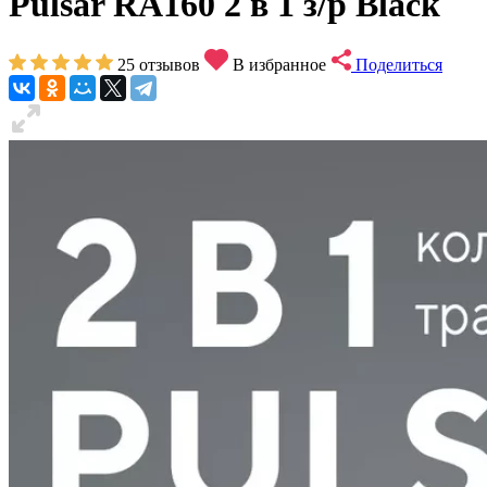
Pulsar RA160 2 в 1 з/р Black
25
отзывов
В избранное
Поделиться