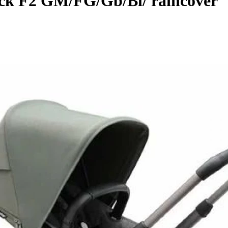
ack F2 GM/FG/Gb/Bl/ raincover