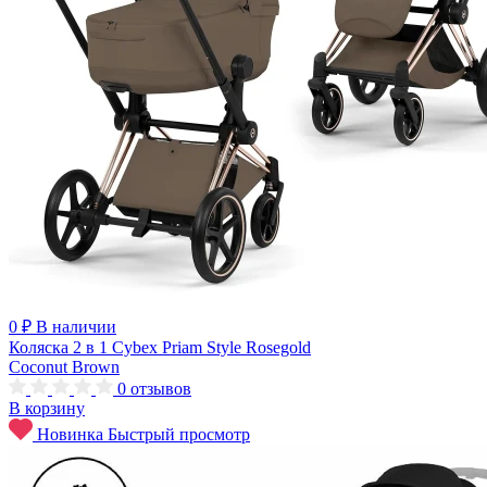
0 ₽
В наличии
Коляска 2 в 1 Cybex Priam Style Rosegold
Coconut Brown
0
отзывов
В корзину
Новинка
Быстрый просмотр