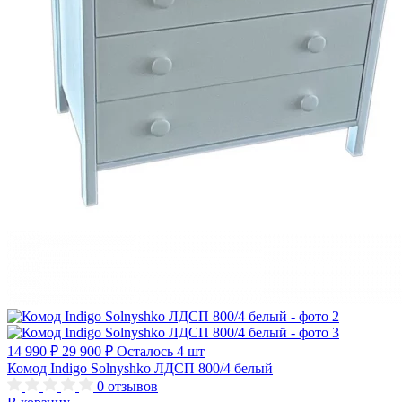
14 990 ₽
29 900 ₽
Осталось 4 шт
Комод Indigo Solnyshko ЛДСП 800/4 белый
0
отзывов