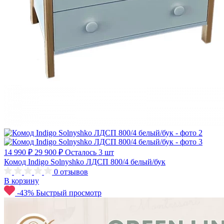
14 990 ₽
29 900 ₽
Осталось 3 шт
Комод Indigo Solnyshko ЛДСП 800/4 белый/бук
0
отзывов
В корзину
-43%
Быстрый просмотр