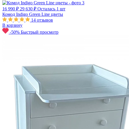
16 990 ₽
29 630 ₽
Осталась 1 шт
Комод Indigo Green Line цветы
14
отзывов
В корзину
-50%
Быстрый просмотр