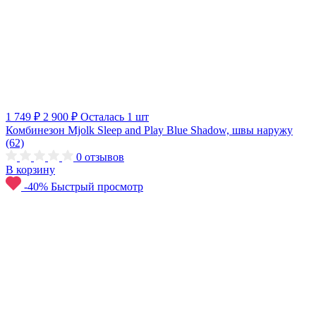
1 749 ₽
2 900 ₽
Осталась 1 шт
Комбинезон Mjolk Sleep and Play Blue Shadow, швы наружу
(62)
0
отзывов
В корзину
-40%
Быстрый просмотр