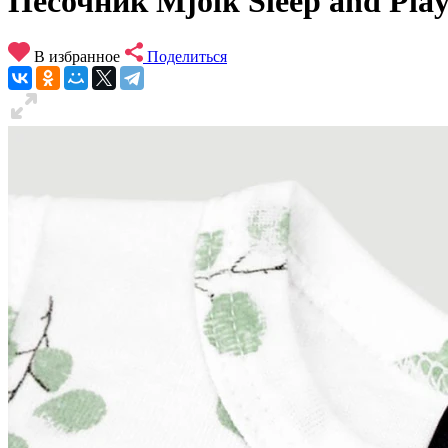
Песочник Mjolk Sleep and Play 
В избранное
Поделиться