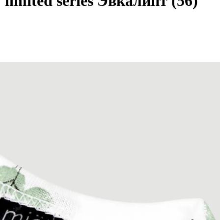
limited series Эвкалипт (56)