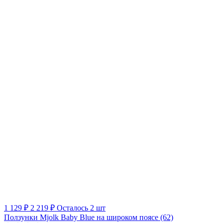
1 129 ₽
2 219 ₽
Осталось 2 шт
Ползунки Mjolk Baby Blue на широком поясе (62)