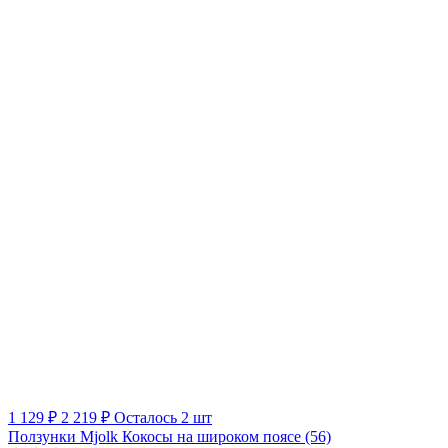
1 129 ₽
2 219 ₽
Осталось 2 шт
Ползунки Mjolk Кокосы на широком поясе (56)