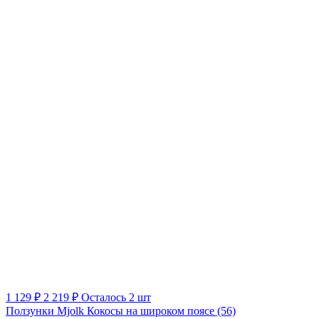
1 129 ₽
2 219 ₽
Осталось 2 шт
Ползунки Mjolk Кокосы на широком поясе (56)