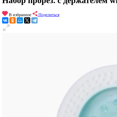
Набор прорез. с держателем wh
В избранное
Поделиться