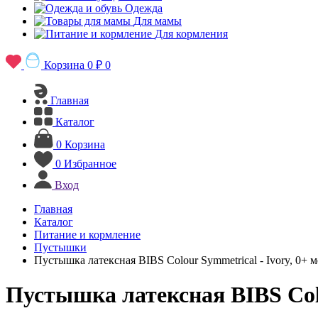
Одежда
Для мамы
Для кормления
Корзина
0 ₽
0
Главная
Каталог
0
Корзина
0
Избранное
Вход
Главная
Каталог
Питание и кормление
Пустышки
Пустышка латексная BIBS Colour Symmetrical - Ivory, 0+ м
Пустышка латексная BIBS Colou