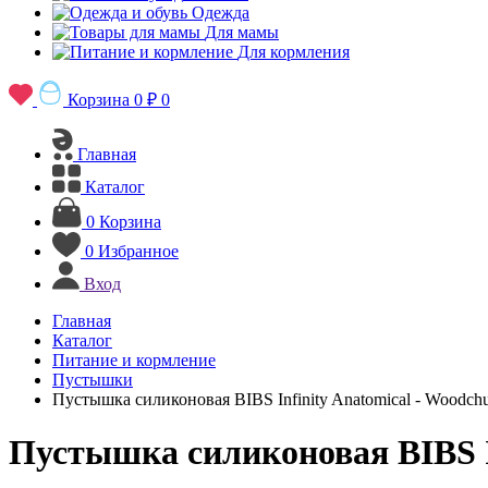
Одежда
Для мамы
Для кормления
Корзина
0 ₽
0
Главная
Каталог
0
Корзина
0
Избранное
Вход
Главная
Каталог
Питание и кормление
Пустышки
Пустышка силиконовая BIBS Infinity Anatomical - Woodchu
Пустышка силиконовая BIBS In