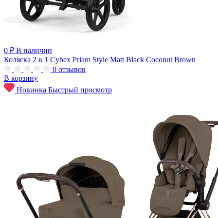
0 ₽
В наличии
Коляска 2 в 1 Cybex Priam Style Matt Black Coconut Brown
0
отзывов
В корзину
Новинка
Быстрый просмотр