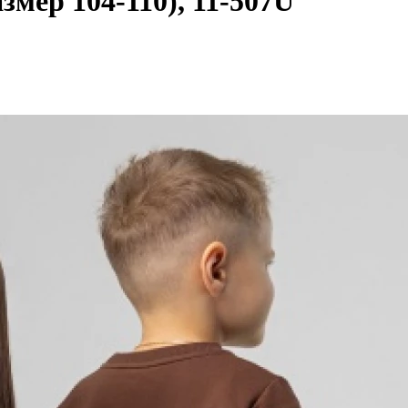
мер 104-110), 11-507U